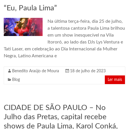
em
“Eu, Paula Lima”
um
conjunto
Na última terça-feira, dia 25 de julho,
de
a talentosa cantora Paula Lima brilhou
edificações
em um show inesquecível na Vila
dos
Itororó, ao lado das DJs Lys Ventura e
anos
Tati Laser, em celebração ao Dia Internacional da Mulher
1920.
Negra, Latino Americana e
São
Paulo,
Benedito Araújo de Moura
18 de julho de 2023
Brazil
Blog
Ler mais
CIDADE DE SÃO PAULO – No
Julho das Pretas, capital recebe
shows de Paula Lima, Karol Conká,