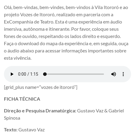
em
Olá, bem-vindas, bem-vindes, bem-vindos à Vila Itororó e ao
um
projeto Vozes de Itororó, realizado em parceria com a
conjunto
ExCompanhia de Teatro. Esta é uma experiência em áudio
de
imersiva, autônoma e itinerante. Por favor, coloque seus
edificações
fones de ouvido, respeitando os lados direito e esquerdo.
dos
Faça o download do mapa da experiência e, em seguida, ouça
anos
o áudio abaixo para acessar informações importantes sobre
1920.
esta vivência.
São
Paulo,
Brazil
[grid_plus name=”vozes de itororó”]
FICHA TÉCNICA
Direção e Pesquisa Dramatúrgica:
Gustavo Vaz & Gabriel
Spinosa
Texto:
Gustavo Vaz