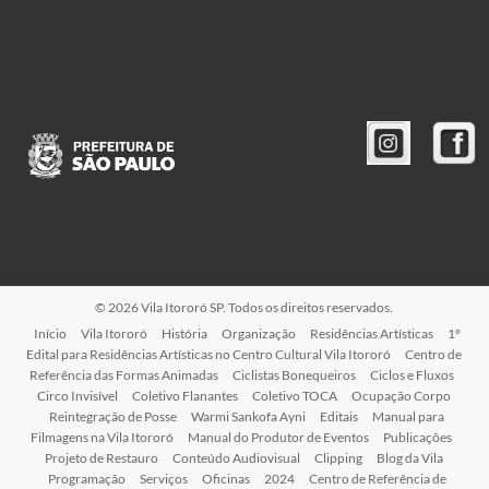
© 2026 Vila Itororó SP. Todos os direitos reservados.
Início
Vila Itororó
História
Organização
Residências Artísticas
1º
Edital para Residências Artísticas no Centro Cultural Vila Itororó
Centro de
Referência das Formas Animadas
Ciclistas Bonequeiros
Ciclos e Fluxos
Circo Invisível
Coletivo Flanantes
Coletivo TOCA
Ocupação Corpo
Reintegração de Posse
Warmi Sankofa Ayni
Editais
Manual para
Filmagens na Vila Itororó
Manual do Produtor de Eventos
Publicações
Projeto de Restauro
Conteúdo Audiovisual
Clipping
Blog da Vila
Programação
Serviços
Oficinas
2024
Centro de Referência de