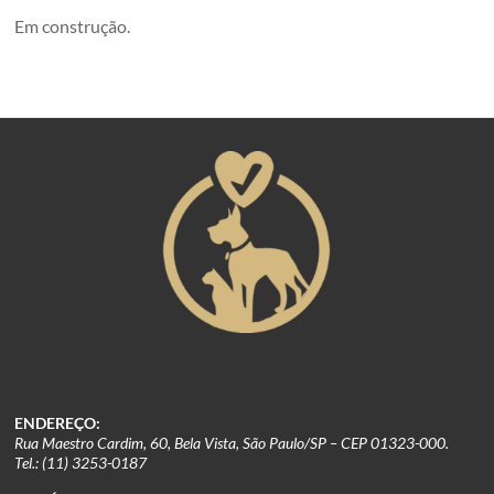
em
Em construção.
um
conjunto
de
edificações
dos
anos
1920.
São
Paulo,
Brazil
ENDEREÇO:
Rua Maestro Cardim, 60, Bela Vista, São Paulo/SP – CEP 01323-000.
Tel.: (11) 3253-0187