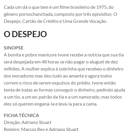
em
Cada um dá o que tem é um filme brasileiro de 1975, do
um
gênero pornochanchada, composto por três episódios: O
conjunto
Despejo, Cartão de Crédito e Uma Grande Vocação.
de
O DESPEJO
edificações
dos
anos
SINOPSE
1920.
A bonita e pobre manicure Ivone recebe a notícia que sua tia
São
será despejada em 48 horas se não pagar o aluguel de dez
Paulo,
milhões. A mulher explica à sobrinha que recebeu o dinheiro
Brazil
dos moradores mas deu tudo ao amante e agora todos
correm o risco de serem expulsos do prédio. Ivone então
tenta de todas as formas conseguir o dinheiro, pedindo ajuda
a um tio, a um ex-patrão da tia e a um namorado, mas todos
eles só querem enganá-la e levá-la para a cama.
FICHA TÉCNICA
Direção: Adriano Stuart
Roteiro: Marcos Rey e Adriano Stuart