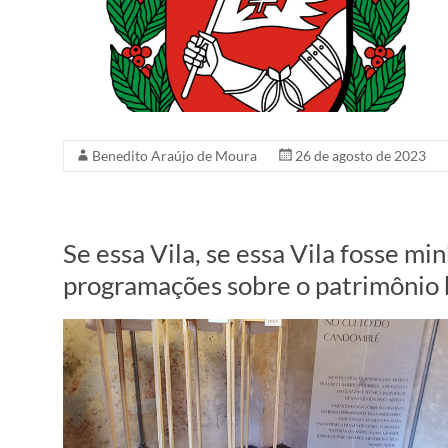
1920.
São
Paulo,
Brazil
Benedito Araújo de Moura
26 de agosto de 2023
Se essa Vila, se essa Vila fosse mi
programações sobre o patrimônio 