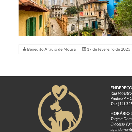
Benedito Araújo de Moura
17 de fevereiro de 2023
ENDEREÇO
Rua Maestro 
Paulo/SP – 
Tel.: (11) 3
HORÁRIO 
Terça a Domi
O acesso é g
agendament