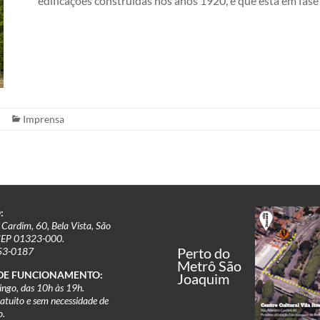
edificações construídas nos anos 1920, e que está em fas
Imprensa
:
Cardim, 60, Bela Vista, São
CEP 01323-000.
Perto do
253-0187
Metrô São
DE FUNCIONAMENTO:
Joaquim
ngo, das 10h às 19h.
ratuito e sem necessidade de
o.