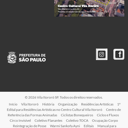
© 2026 Vila Itororó SP. Todos os direitos reservados.
Início
Vila Itororó
História
Organização
Residências Artísticas
1º
Edital para Residências Artísticas no Centro Cultural Vila Itororó
Centro de
Referência das Formas Animadas
Ciclistas Bonequeiros
Ciclos e Fluxos
Circo Invisível
Coletivo Flanantes
Coletivo TOCA
Ocupação Corpo
Reintegração de Posse
Warmi Sankofa Ayni
Editais
Manual para