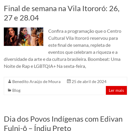
em
Final de semana na Vila Itororó: 26,
um
27 e 28.04
conjunto
de
Confira a programação que o Centro
edificações
Cultural Vila Itororó reservou para
dos
este final de semana, repleta de
anos
eventos que celebram a riqueza e a
1920.
diversidade da arte e da cultura brasileira. Boombeat: Uma
São
Noite de Rap e LGBTQIA+ Na sexta-feira,
Paulo,
Brazil
Benedito Araújo de Moura
25 de abril de 2024
Blog
Ler mais
Dia dos Povos Indígenas com Edivan
Fulni-ô – Índju Preto