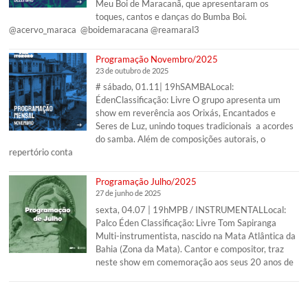
Meu Boi de Maracanã, que apresentaram os
toques, cantos e danças do Bumba Boi.
@acervo_maraca @boidemaracana @reamaral3
Programação Novembro/2025
23 de outubro de 2025
# sábado, 01.11| 19hSAMBALocal:
ÉdenClassificação: Livre O grupo apresenta um
show em reverência aos Orixás, Encantados e
Seres de Luz, unindo toques tradicionais a acordes
do samba. Além de composições autorais, o
repertório conta
Programação Julho/2025
27 de junho de 2025
sexta, 04.07 | 19hMPB / INSTRUMENTALLocal:
Palco Éden Classificação: Livre Tom Sapiranga
Multi-instrumentista, nascido na Mata Atlântica da
Bahia (Zona da Mata). Cantor e compositor, traz
neste show em comemoração aos seus 20 anos de