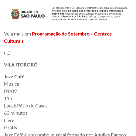
em
um
conjunto
de
Veja mais em
Programação de Setembro – Centros
edificações
Culturais
dos
anos
(…)
1920.
São
VILA ITORORÓ
Paulo,
Jazz Café
Brazil
Música
01/09
11h
Local: Pátio de Casas
60 minutos
Livre
Grátis
Jazz Café é um combo musical formado por Aquiles Faneco