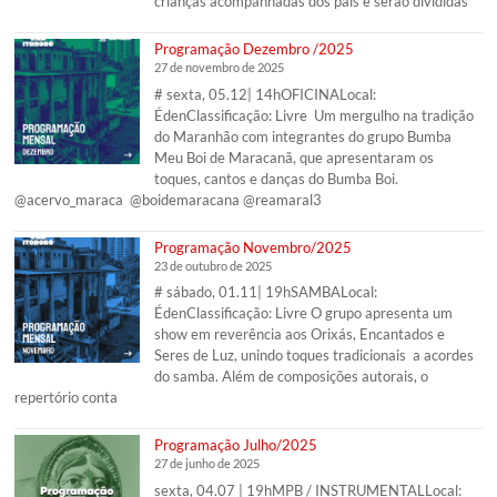
crianças acompanhadas dos pais e serão divididas
Programação Dezembro /2025
27 de novembro de 2025
# sexta, 05.12| 14hOFICINALocal:
ÉdenClassificação: Livre Um mergulho na tradição
do Maranhão com integrantes do grupo Bumba
Meu Boi de Maracanã, que apresentaram os
toques, cantos e danças do Bumba Boi.
@acervo_maraca @boidemaracana @reamaral3
Programação Novembro/2025
23 de outubro de 2025
# sábado, 01.11| 19hSAMBALocal:
ÉdenClassificação: Livre O grupo apresenta um
show em reverência aos Orixás, Encantados e
Seres de Luz, unindo toques tradicionais a acordes
do samba. Além de composições autorais, o
repertório conta
Programação Julho/2025
27 de junho de 2025
sexta, 04.07 | 19hMPB / INSTRUMENTALLocal: