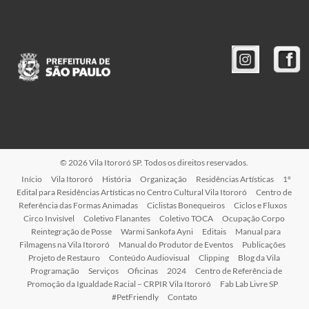
© 2026 Vila Itororó SP. Todos os direitos reservados.
Início
Vila Itororó
História
Organização
Residências Artísticas
1º
Edital para Residências Artísticas no Centro Cultural Vila Itororó
Centro de
Referência das Formas Animadas
Ciclistas Bonequeiros
Ciclos e Fluxos
Circo Invisível
Coletivo Flanantes
Coletivo TOCA
Ocupação Corpo
Reintegração de Posse
Warmi Sankofa Ayni
Editais
Manual para
Filmagens na Vila Itororó
Manual do Produtor de Eventos
Publicações
Projeto de Restauro
Conteúdo Audiovisual
Clipping
Blog da Vila
Programação
Serviços
Oficinas
2024
Centro de Referência de
Promoção da Igualdade Racial – CRPIR Vila Itororó
Fab Lab Livre SP
#PetFriendly
Contato