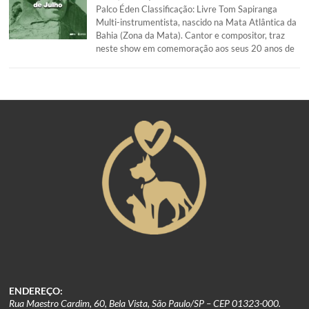
Palco Éden Classificação: Livre Tom Sapiranga
Multi-instrumentista, nascido na Mata Atlântica da
Bahia (Zona da Mata). Cantor e compositor, traz
neste show em comemoração aos seus 20 anos de
ENDEREÇO:
Rua Maestro Cardim, 60, Bela Vista, São Paulo/SP – CEP 01323-000.