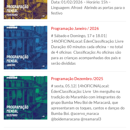
Data: 01/02/2026 – Horário: 15h –
Linguagem: Afroxé Abrindo as portas para o
festivo
Programação Janeiro / 2026
# Sábado e Domingo, 17 e 18.01|
14hOFICINALocal: ÉdenClassificação: Livre
Duração: 60 minutos cada oficina – no total
de 4 oficinas Classificação: As oficinas são
para as crianças acompanhadas dos pais e
serão divididas
Programação Dezembro /2025
# sexta, 05.12| 14hOFICINALocal:
ÉdenClassificação: Livre Um mergulho na
tradição do Maranhão com integrantes do
grupo Bumba Meu Boi de Maracanã, que
apresentaram os toques, cantos e danças do
Bumba Boi. @acervo_maraca
@boidemaracana @reamaral3