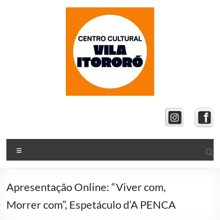
Pular
para
o
conteúdo
Vila
Itororó
Centro
Menu
Cultural
da
Secretaria
Apresentação Online: “Viver com,
Municipal
Morrer com”, Espetáculo d’A PENCA
de
Cultura