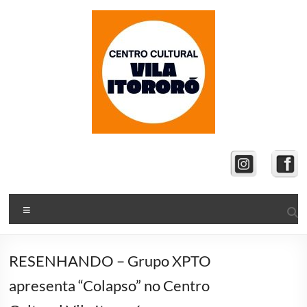
Pular
para
o
conteúdo
Vila
Itororó
Centro
Menu
Cultural
da
Secretaria
RESENHANDO – Grupo XPTO
Municipal
apresenta “Colapso” no Centro
de
Cultura