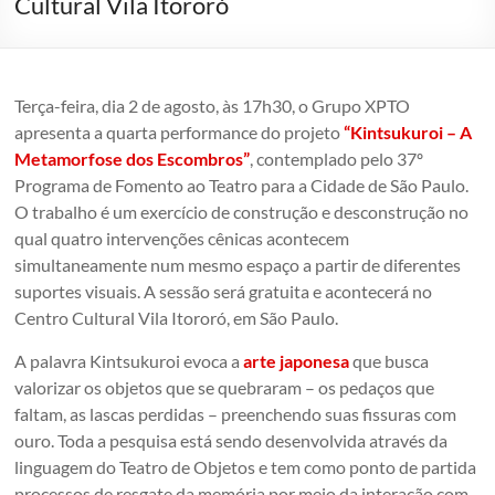
Cultural Vila Itororó
em
um
conjunto
de
Terça-feira, dia 2 de agosto, às 17h30, o Grupo XPTO
edificações
apresenta a quarta performance do projeto
“Kintsukuroi – A
dos
Metamorfose dos Escombros”
, contemplado pelo 37º
anos
Programa de Fomento ao Teatro para a Cidade de São Paulo.
1920.
O trabalho é um exercício de construção e desconstrução no
São
qual quatro intervenções cênicas acontecem
Paulo,
simultaneamente num mesmo espaço a partir de diferentes
Brazil
suportes visuais. A sessão será gratuita e acontecerá no
Centro Cultural Vila Itororó, em São Paulo.
A palavra Kintsukuroi evoca a
arte japonesa
que busca
valorizar os objetos que se quebraram – os pedaços que
faltam, as lascas perdidas – preenchendo suas fissuras com
ouro. Toda a pesquisa está sendo desenvolvida através da
linguagem do Teatro de Objetos e tem como ponto de partida
processos de resgate da memória por meio da interação com