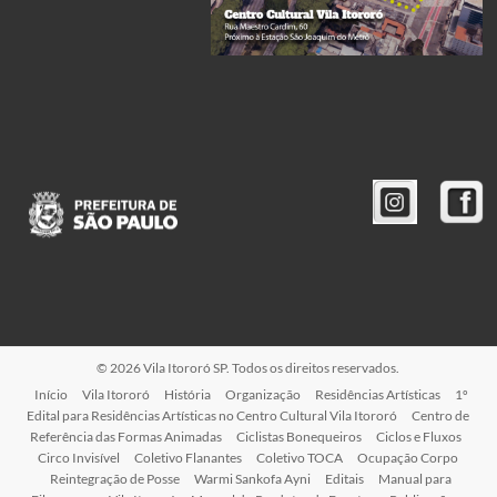
© 2026 Vila Itororó SP. Todos os direitos reservados.
Início
Vila Itororó
História
Organização
Residências Artísticas
1º
Edital para Residências Artísticas no Centro Cultural Vila Itororó
Centro de
Referência das Formas Animadas
Ciclistas Bonequeiros
Ciclos e Fluxos
Circo Invisível
Coletivo Flanantes
Coletivo TOCA
Ocupação Corpo
Reintegração de Posse
Warmi Sankofa Ayni
Editais
Manual para