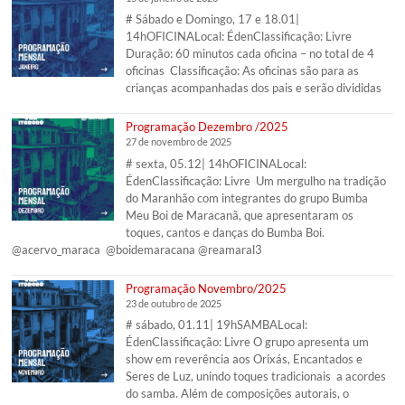
# Sábado e Domingo, 17 e 18.01|
14hOFICINALocal: ÉdenClassificação: Livre
Duração: 60 minutos cada oficina – no total de 4
oficinas Classificação: As oficinas são para as
crianças acompanhadas dos pais e serão divididas
Programação Dezembro /2025
27 de novembro de 2025
# sexta, 05.12| 14hOFICINALocal:
ÉdenClassificação: Livre Um mergulho na tradição
do Maranhão com integrantes do grupo Bumba
Meu Boi de Maracanã, que apresentaram os
toques, cantos e danças do Bumba Boi.
@acervo_maraca @boidemaracana @reamaral3
Programação Novembro/2025
23 de outubro de 2025
# sábado, 01.11| 19hSAMBALocal:
ÉdenClassificação: Livre O grupo apresenta um
show em reverência aos Orixás, Encantados e
Seres de Luz, unindo toques tradicionais a acordes
do samba. Além de composições autorais, o