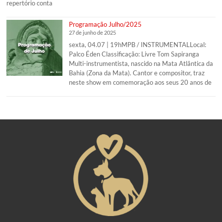
repertório conta
Programação Julho/2025
27 de junho de 2025
sexta, 04.07 | 19hMPB / INSTRUMENTALLocal:
Palco Éden Classificação: Livre Tom Sapiranga
Multi-instrumentista, nascido na Mata Atlântica da
Bahia (Zona da Mata). Cantor e compositor, traz
neste show em comemoração aos seus 20 anos de