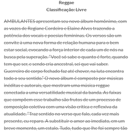
Reggae
Classificação: Livre
AMBULANTES apresentam seu novo álbum homônimo, com
as vozes de Regiane Cordeiro e Elaine Alves trazendo a
potência dos vocais e poesias femininas. Os versos são um
convite à uma nova forma de relação humana para o bem
estar social, evocando a força interior de cada um de nós na
busca pela superação. “Você só sabe o quanto é forte, quando
tem que ser, e sendo cria ancestral, sei que vai saber.
Guerreiro de corpo fechado faz até chover, na luta encontra
todo o seu sentido.” O novo álbum é composto por músicas
inéditas e autorais, que mostram uma música reggae
conectada a uma versatilidade musical da banda. As faixas
que compõem esse trabalho são frutos de um processo de
composição coletiva com uma visão crítica e reflexiva da
atualidade. “Traz sentido no verso que falo, cada vez mais
presente, eu reparo. A substituir o amor ao imediato, em um
breve momento, um estalo. Tudo, tudo que lhe foi sempre tão