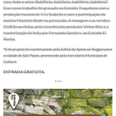
raro, todo o amor. Babilônia, babilônia, babilônia, babilônia”.
Esse novo trabalho foi gravado no Estúdio Traquitana com a
produção musical de Cris Scabello e com a participação do
músico Maurício Badé na percussão. A mixagem e as versões
DUB foram feitas pelo reconhecido produtor Victor Rice e a
masterização foi feita por Fernando Sanches, no Estúdio El
Rocha.
*
Este projeto foi contemplado pelo Edital de Apoio ao Reggae para
a cidade de São Paulo, promovido pela Secretaria Municipal de
Cultura.
ENTRADA GRATUITA.
* * *