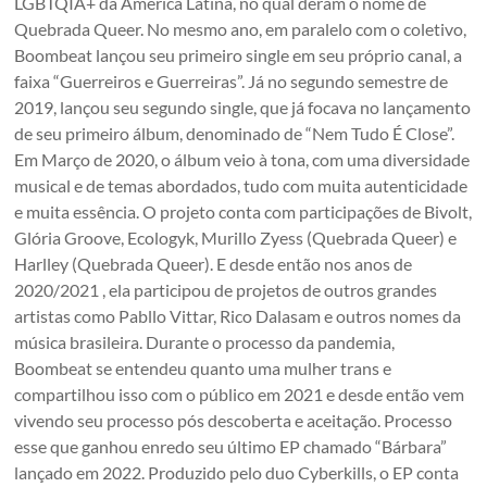
LGBTQIA+ da América Latina, no qual deram o nome de
Quebrada Queer. No mesmo ano, em paralelo com o coletivo,
Boombeat lançou seu primeiro single em seu próprio canal, a
faixa “Guerreiros e Guerreiras”. Já no segundo semestre de
2019, lançou seu segundo single, que já focava no lançamento
de seu primeiro álbum, denominado de “Nem Tudo É Close”.
Em Março de 2020, o álbum veio à tona, com uma diversidade
musical e de temas abordados, tudo com muita autenticidade
e muita essência. O projeto conta com participações de Bivolt,
Glória Groove, Ecologyk, Murillo Zyess (Quebrada Queer) e
Harlley (Quebrada Queer). E desde então nos anos de
2020/2021 , ela participou de projetos de outros grandes
artistas como Pabllo Vittar, Rico Dalasam e outros nomes da
música brasileira. Durante o processo da pandemia,
Boombeat se entendeu quanto uma mulher trans e
compartilhou isso com o público em 2021 e desde então vem
vivendo seu processo pós descoberta e aceitação. Processo
esse que ganhou enredo seu último EP chamado “Bárbara”
lançado em 2022. Produzido pelo duo Cyberkills, o EP conta