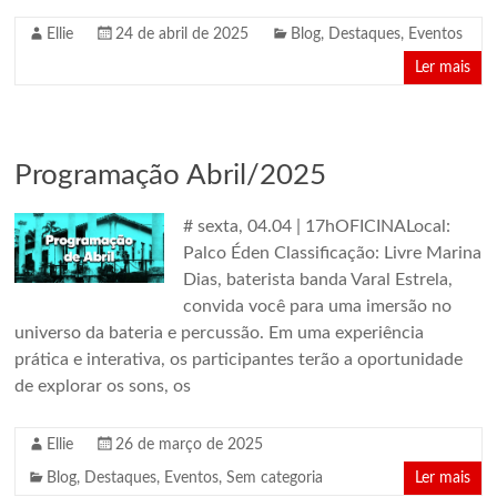
Ellie
24 de abril de 2025
Blog
,
Destaques
,
Eventos
Ler mais
Programação Abril/2025
# sexta, 04.04 | 17hOFICINALocal:
Palco Éden Classificação: Livre Marina
Dias, baterista banda Varal Estrela,
convida você para uma imersão no
universo da bateria e percussão. Em uma experiência
prática e interativa, os participantes terão a oportunidade
de explorar os sons, os
Ellie
26 de março de 2025
Blog
,
Destaques
,
Eventos
,
Sem categoria
Ler mais