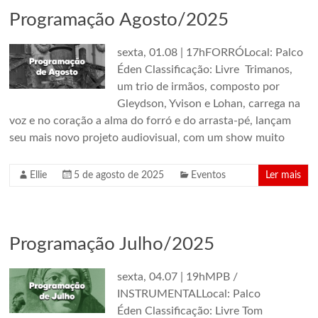
em
Programação Agosto/2025
um
conjunto
sexta, 01.08 | 17hFORRÓLocal: Palco
de
Éden Classificação: Livre Trimanos,
edificações
um trio de irmãos, composto por
dos
Gleydson, Yvison e Lohan, carrega na
anos
voz e no coração a alma do forró e do arrasta-pé, lançam
1920.
seu mais novo projeto audiovisual, com um show muito
São
Paulo,
Ellie
5 de agosto de 2025
Eventos
Ler mais
Brazil
Programação Julho/2025
sexta, 04.07 | 19hMPB /
INSTRUMENTALLocal: Palco
Éden Classificação: Livre Tom