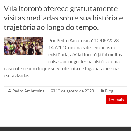
em
Vila Itororó oferece gratuitamente
um
visitas mediadas sobre sua história e
conjunto
trajetória ao longo do tempo.
de
edificações
dos
Por Pedro Ambrosina* 10/08/2023 –
anos
14h21 * Com mais de cem anos de
1920.
existência, a Vila Itororó já foi muitas
São
coisas ao longo de sua história: uma
Paulo,
nascente de um rio que servia de rota de fuga para pessoas
Brazil
escravizadas
Pedro Ambrosina
10 de agosto de 2023
Blog
Ler mais