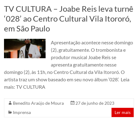
em
TV CULTURA – Joabe Reis leva turnê
um
‘028’ ao Centro Cultural Vila Itororó,
conjunto
em São Paulo
de
edificações
dos
Apresentação acontece nesse domingo
anos
(2), gratuitamente. O trombonista e
1920.
produtor musical Joabe Reis se
São
apresenta gratuitamente nesse
Paulo,
domingo (2), às 11h, no Centro Cultural da Vila Itororó. O
Brazil
artista traz um show baseado em seu novo álbum ‘028’. Leia
mais: TV CULTURA
Benedito Araújo de Moura
27 de junho de 2023
Imprensa
Ler mais