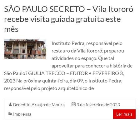
em
SÃO PAULO SECRETO – Vila Itororó
um
recebe visita guiada gratuita este
conjunto
mês
de
edificações
dos
Instituto Pedra, responsável pelo
anos
restauro da Vila Itororó, preparou
1920.
atividades no espaço. Que tal
São
aproveitar para conhecer a história de
Paulo,
São Paulo? GIULIA TRECCO – EDITOR • FEVEREIRO 3,
Brazil
2023 Na próxima quinta-feira, dia 09, o Instituto Pedra,
responsável pelo projeto arquitetônico de
Benedito Araújo de Moura
3 de fevereiro de 2023
Imprensa
Ler mais