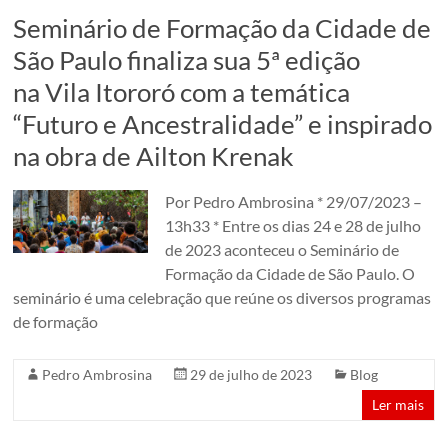
em
Seminário de Formação da Cidade de
um
São Paulo finaliza sua 5ª edição
conjunto
na Vila Itororó com a temática
de
edificações
“Futuro e Ancestralidade” e inspirado
dos
na obra de Ailton Krenak
anos
1920.
Por Pedro Ambrosina * 29/07/2023 –
São
13h33 * Entre os dias 24 e 28 de julho
Paulo,
de 2023 aconteceu o Seminário de
Brazil
Formação da Cidade de São Paulo. O
seminário é uma celebração que reúne os diversos programas
de formação
Pedro Ambrosina
29 de julho de 2023
Blog
Ler mais