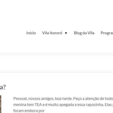
Início
Vila Itororó
Blog da Vila
Progr
▼
a?
Pessoal, nossos amigos, boa tarde. Peço a atenção de todos
menina tem TEA e é muito apegada a essa raposinha. Elas 
foram embora por