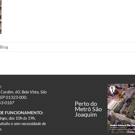
Blog
:
Cardim, 60, Bela Vista, São
CEP 01323-000.
Perto do
253-0187
Metrô São
DE FUNCIONAMENTO:
Joaquim
ngo, das 10h às 19h.
ratuito e sem necessidade de
o.