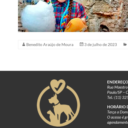
1920.
São
Paulo,
Brazil
Benedito Araújo de Moura
3 de julho de 2023
ENDEREÇO
Rua Maestro 
Paulo/SP – 
Tel.: (11) 3
HORÁRIO 
Terça a Domi
O acesso é g
agendament