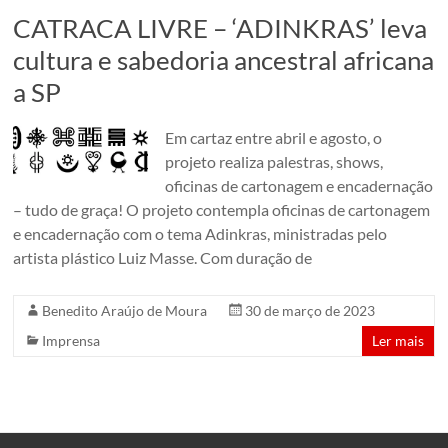
em
CATRACA LIVRE – ‘ADINKRAS’ leva
um
cultura e sabedoria ancestral africana
conjunto
a SP
de
edificações
dos
Em cartaz entre abril e agosto, o
anos
projeto realiza palestras, shows,
1920.
oficinas de cartonagem e encadernação
São
– tudo de graça! O projeto contempla oficinas de cartonagem
Paulo,
e encadernação com o tema Adinkras, ministradas pelo
Brazil
artista plástico Luiz Masse. Com duração de
Benedito Araújo de Moura
30 de março de 2023
Imprensa
Ler mais